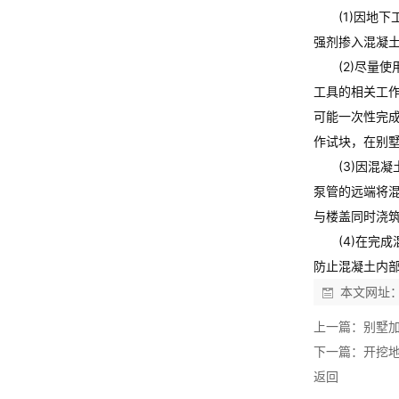
(1)因地下
强剂掺入混凝
(2)尽量使
工具的相关工
可能一次性完
作试块，在
别
(3)因混凝
泵管的远端将
与楼盖同时浇
(4)在完成
防止混凝土内
本文网址
上一篇：
别墅
下一篇：
开挖
返回