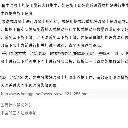
工程中混凝土的使用量较大且集中，能在施工现场附近设置搅拌站进行集
土中以提高施工速度。
用泵送式混凝土进行混凝土的布料，或使用塔式起重机将混凝土吊斗运到
作，根据工程实际情况配置插入式振动器和平板式振动器数量以满足不同
成，避免留下施工缝。若无法避免留下施工缝，要保证具体的处理方法和
墅改造
下层土方前进行相关的试压试验，直至强度达到90%。
土采用泵送方式，浇筑混凝土时要根据特定的厚度分层，遵循从上到下、
混凝土进行卸下后再由下而上进行分层浇捣，每拆卸一节管便能推移延伸
筑。
混凝土浇筑12h内，要充分做好混凝土的湿水养护工作，有效运用测温措
部因温差过大而出现温度裂缝现象。
：
http://www.hanggu.net/news_view_221_256.html
加固有什么禁忌吗？
地下室的三大注意事项