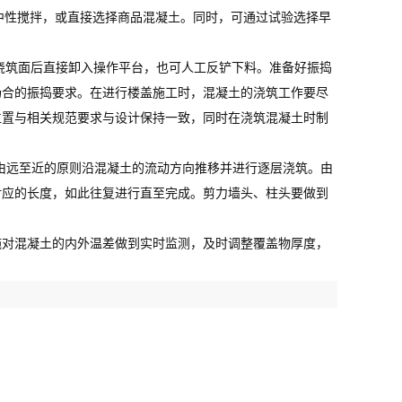
中性搅拌，或直接选择商品混凝土。同时，可通过试验选择早
浇筑面后直接卸入操作平台，也可人工反铲下料。准备好振捣
场合的振捣要求。在进行楼盖施工时，混凝土的浇筑工作要尽
位置与相关规范要求与设计保持一致，同时在浇筑混凝土时制
由远至近的原则沿混凝土的流动方向推移并进行逐层浇筑。由
对应的长度，如此往复进行直至完成。剪力墙头、柱头要做到
施对混凝土的内外温差做到实时监测，及时调整覆盖物厚度，